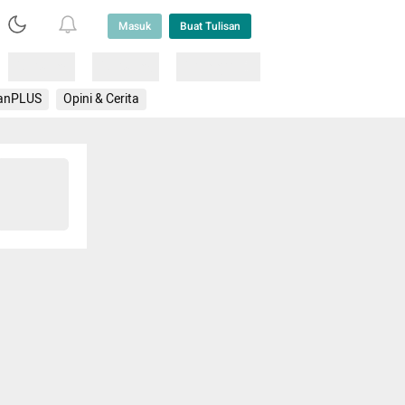
Masuk
Buat Tulisan
Loading
Loading
Lainnya
anPLUS
Opini & Cerita