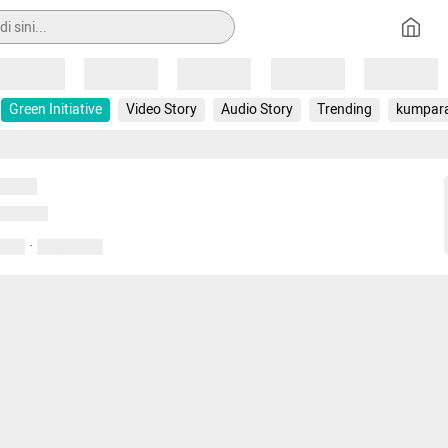
Loading
Loading
Loading
Loading
Loading
Green Initiative
Video Story
Audio Story
Trending
kumpar
uat...
emuat...
·
entar
01 April 2020