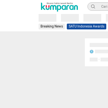
Pencarian
Loading
Loading
Loading
Breaking News
SATU Indonesia Awards
Sedang mem
Sedang m
S
·
0 Suka
0 Kom