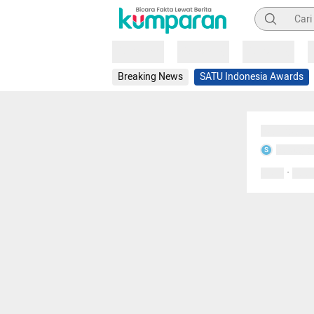
Pencarian
Loading
Loading
Loading
Breaking News
SATU Indonesia Awards
Sedang mem
Sedang m
S
·
0 Suka
0 Kom