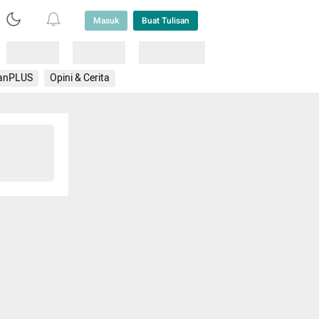
Masuk
Buat Tulisan
Loading
Loading
Lainnya
anPLUS
Opini & Cerita