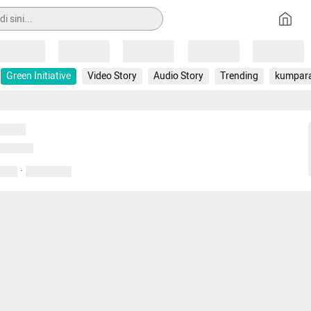
Loading
Loading
Loading
Loading
Loading
Green Initiative
Video Story
Audio Story
Trending
kumpar
uat...
emuat...
·
entar
01 April 2020