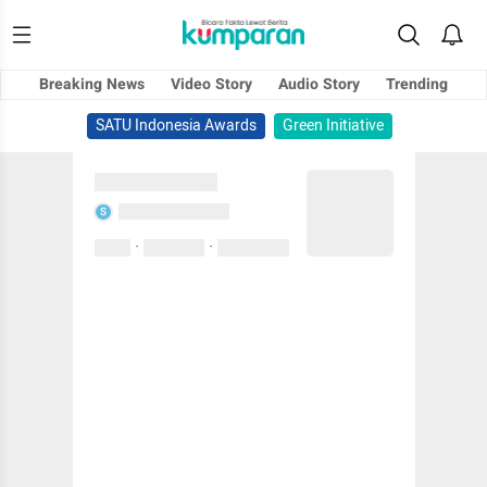
Breaking News
Video Story
Audio Story
Trending
SATU Indonesia Awards
Green Initiative
Sedang memuat...
Sedang memuat...
S
·
·
0 Suka
0 Komentar
01 April 2020