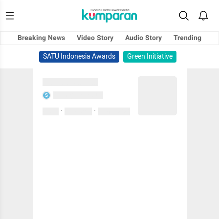
Breaking News
Video Story
Audio Story
Trending
SATU Indonesia Awards
Green Initiative
Sedang memuat...
Sedang memuat...
S
·
·
0 Suka
0 Komentar
01 April 2020