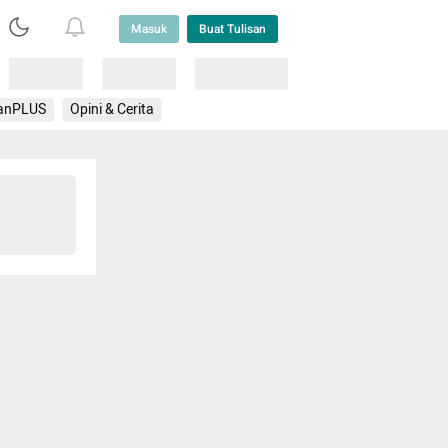
Masuk
Buat Tulisan
Loading
Loading
Lainnya
anPLUS
Opini & Cerita