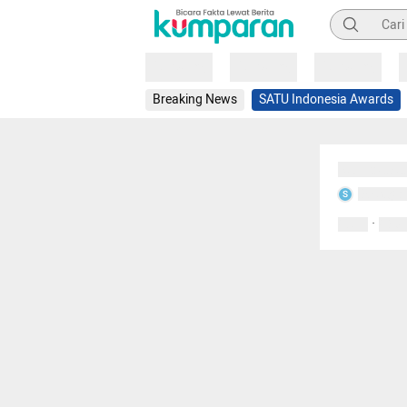
Pencarian
Loading
Loading
Loading
Breaking News
SATU Indonesia Awards
Sedang mem
Sedang m
S
·
0 Suka
0 Kom