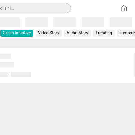
Loading
Loading
Loading
Loading
Loading
Green Initiative
Video Story
Audio Story
Trending
kumpar
uat...
emuat...
·
entar
01 April 2020