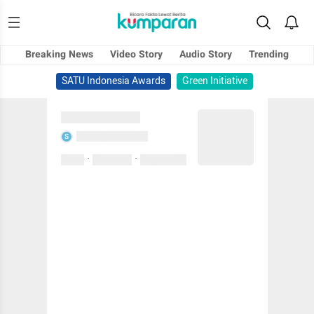
Breaking News
Video Story
Audio Story
Trending
SATU Indonesia Awards
Green Initiative
Sedang memuat...
Sedang memuat...
S
·
·
0 Suka
0 Komentar
01 April 2020