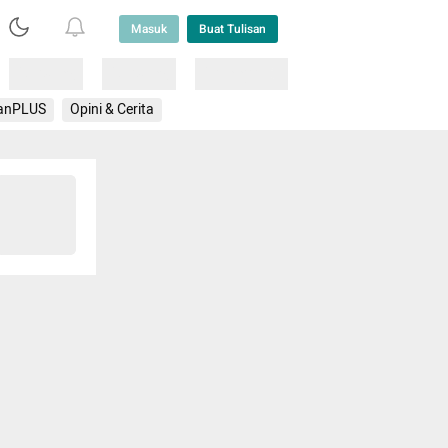
Masuk
Buat Tulisan
Loading
Loading
Lainnya
anPLUS
Opini & Cerita