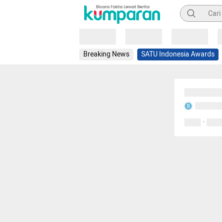
Pencarian
Loading
Loading
Loading
Breaking News
SATU Indonesia Awards
Sedang mem
Sedang m
S
·
0 Suka
0 Kom