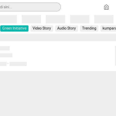
Loading
Loading
Loading
Loading
Loading
Green Initiative
Video Story
Audio Story
Trending
kumpar
uat...
emuat...
·
entar
01 April 2020