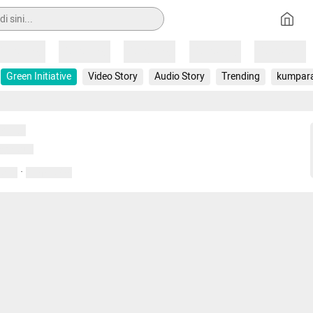
Loading
Loading
Loading
Loading
Loading
Green Initiative
Video Story
Audio Story
Trending
kumpar
uat...
emuat...
·
entar
01 April 2020