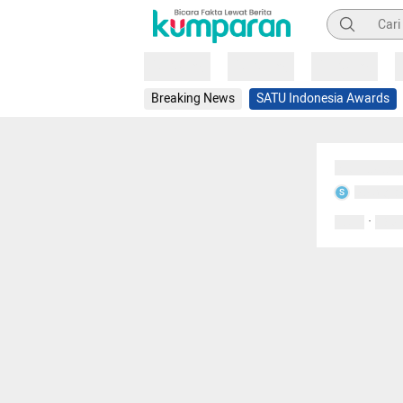
Pencarian
Loading
Loading
Loading
Breaking News
SATU Indonesia Awards
Sedang mem
Sedang m
S
·
0 Suka
0 Kom