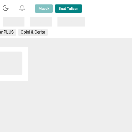
Masuk
Buat Tulisan
Loading
Loading
Lainnya
anPLUS
Opini & Cerita