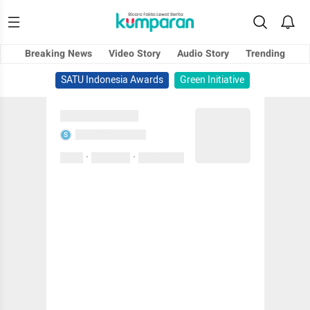
Breaking News
Video Story
Audio Story
Trending
SATU Indonesia Awards
Green Initiative
Sedang memuat...
Sedang memuat...
S
·
·
0 Suka
0 Komentar
01 April 2020