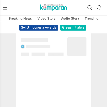
Breaking News
Video Story
Audio Story
Trending
SATU Indonesia Awards
Green Initiative
Sedang memuat...
Sedang memuat...
S
·
·
0 Suka
0 Komentar
01 April 2020