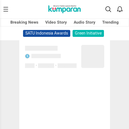
Breaking News
Video Story
Audio Story
Trending
SATU Indonesia Awards
Green Initiative
Sedang memuat...
Sedang memuat...
S
·
·
0 Suka
0 Komentar
01 April 2020