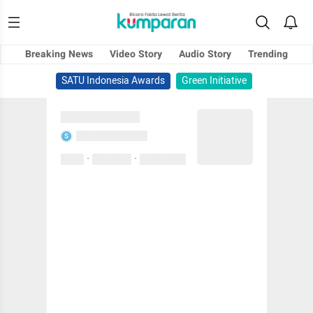
Breaking News
Video Story
Audio Story
Trending
SATU Indonesia Awards
Green Initiative
Sedang memuat...
Sedang memuat...
S
·
·
0 Suka
0 Komentar
01 April 2020