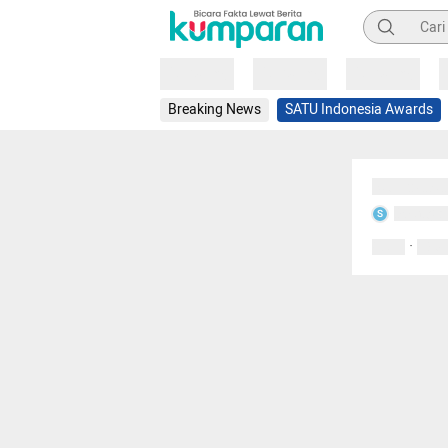
Pencarian
Loading
Loading
Loading
Breaking News
SATU Indonesia Awards
Sedang mem
Sedang m
S
·
0 Suka
0 Kom