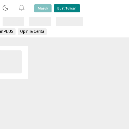
Masuk
Buat Tulisan
Loading
Loading
Lainnya
anPLUS
Opini & Cerita