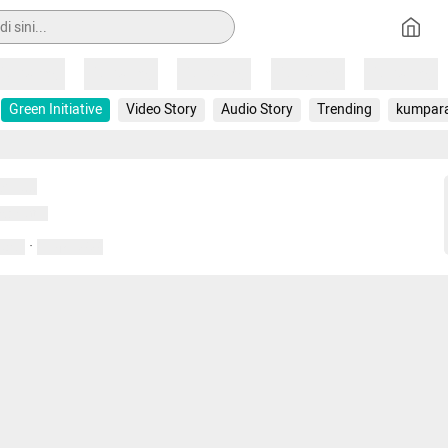
Loading
Loading
Loading
Loading
Loading
Green Initiative
Video Story
Audio Story
Trending
kumpar
uat...
emuat...
·
entar
01 April 2020