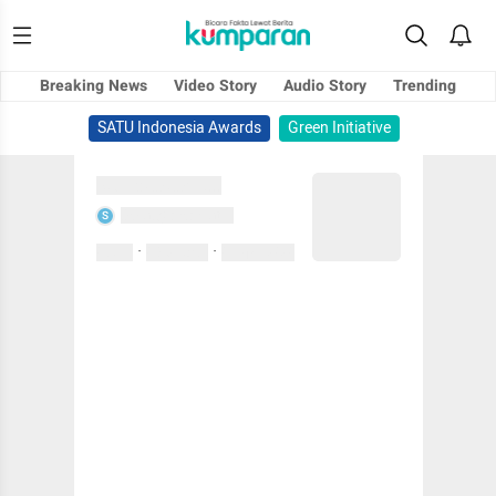
Breaking News
Video Story
Audio Story
Trending
SATU Indonesia Awards
Green Initiative
Sedang memuat...
Sedang memuat...
S
·
·
0 Suka
0 Komentar
01 April 2020