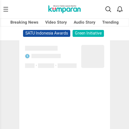
Breaking News
Video Story
Audio Story
Trending
SATU Indonesia Awards
Green Initiative
Sedang memuat...
Sedang memuat...
S
·
·
0 Suka
0 Komentar
01 April 2020