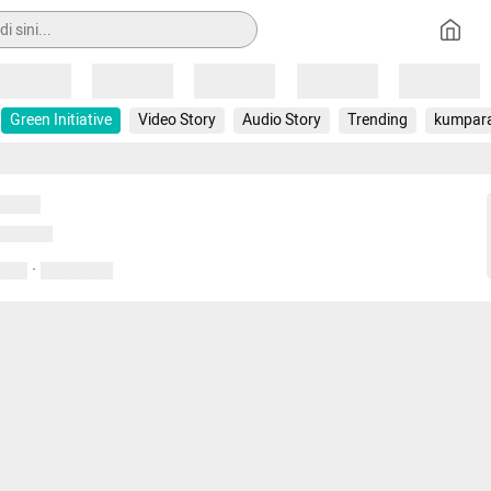
Loading
Loading
Loading
Loading
Loading
Green Initiative
Video Story
Audio Story
Trending
kumpar
uat...
emuat...
·
entar
01 April 2020