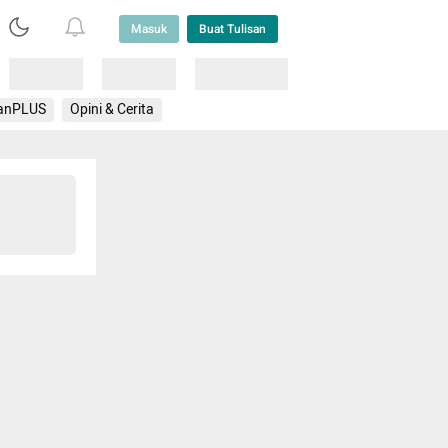
Masuk
Buat Tulisan
Loading
Loading
Lainnya
anPLUS
Opini & Cerita