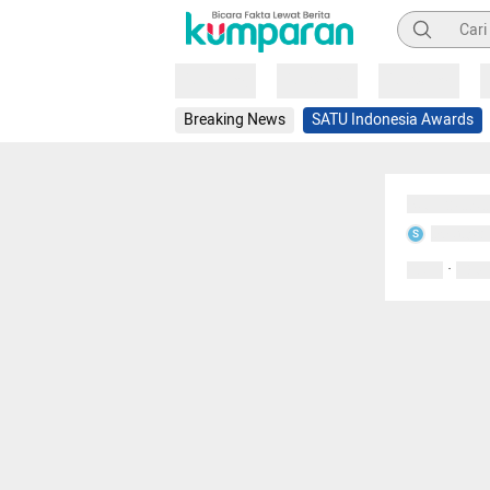
Pencarian
Loading
Loading
Loading
Breaking News
SATU Indonesia Awards
Sedang mem
Sedang m
S
·
0 Suka
0 Kom