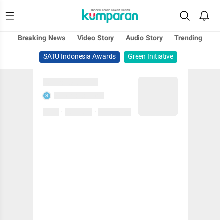
Breaking News
Video Story
Audio Story
Trending
SATU Indonesia Awards
Green Initiative
Sedang memuat...
Sedang memuat...
S
·
·
0 Suka
0 Komentar
01 April 2020