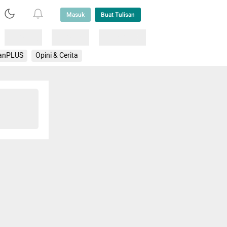
Masuk
Buat Tulisan
Loading
Loading
Lainnya
anPLUS
Opini & Cerita