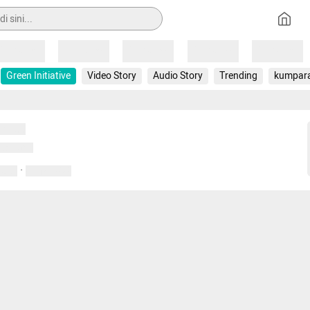
Loading
Loading
Loading
Loading
Loading
Green Initiative
Video Story
Audio Story
Trending
kumpar
uat...
emuat...
·
entar
01 April 2020