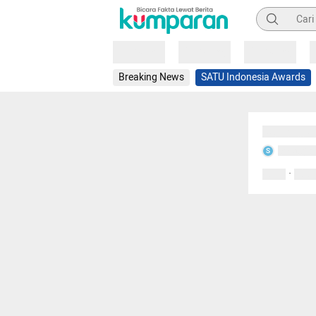
Pencarian
Loading
Loading
Loading
Breaking News
SATU Indonesia Awards
Sedang mem
Sedang m
S
·
0 Suka
0 Kom