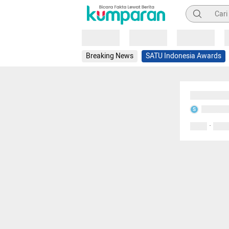
Pencarian
Loading
Loading
Loading
Breaking News
SATU Indonesia Awards
Sedang mem
Sedang m
S
·
0 Suka
0 Kom