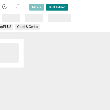
Masuk
Buat Tulisan
Loading
Loading
Lainnya
anPLUS
Opini & Cerita