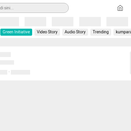
Loading
Loading
Loading
Loading
Loading
Green Initiative
Video Story
Audio Story
Trending
kumpar
uat...
emuat...
·
entar
01 April 2020