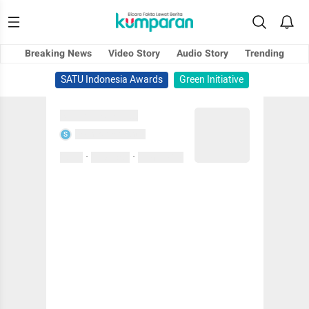
Breaking News
Video Story
Audio Story
Trending
SATU Indonesia Awards
Green Initiative
Sedang memuat...
Sedang memuat...
S
·
·
0 Suka
0 Komentar
01 April 2020