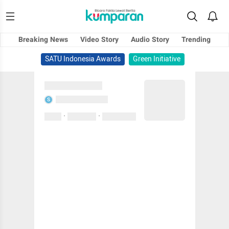
Breaking News
Video Story
Audio Story
Trending
SATU Indonesia Awards
Green Initiative
Sedang memuat...
Sedang memuat...
S
·
·
0 Suka
0 Komentar
01 April 2020