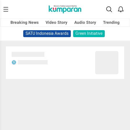
Breaking News
Video Story
Audio Story
Trending
SATU Indonesia Awards
Green Initiative
Sedang memuat...
Sedang memuat...
S