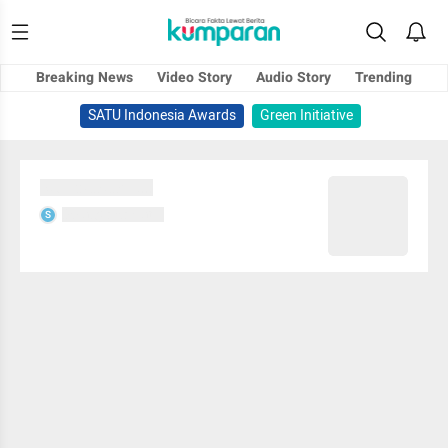
Breaking News
Video Story
Audio Story
Trending
SATU Indonesia Awards
Green Initiative
Sedang memuat...
Sedang memuat...
S