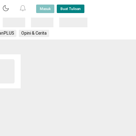
Masuk
Buat Tulisan
Loading
Loading
Lainnya
anPLUS
Opini & Cerita