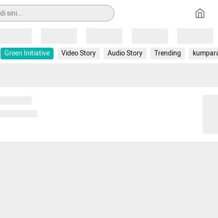
Loading
Loading
Loading
Loading
Loading
Green Initiative
Video Story
Audio Story
Trending
kumpar
 memuat...
ng memuat...