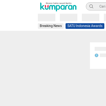
Pencarian
Loading
Loading
Loading
Breaking News
SATU Indonesia Awards
Sedang
Seda
S