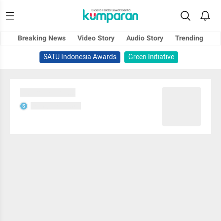
Breaking News
Video Story
Audio Story
Trending
SATU Indonesia Awards
Green Initiative
Sedang memuat...
Sedang memuat...
S