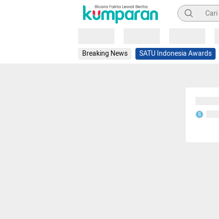
Pencarian
Loading
Loading
Loading
Breaking News
SATU Indonesia Awards
Sedang
Seda
S