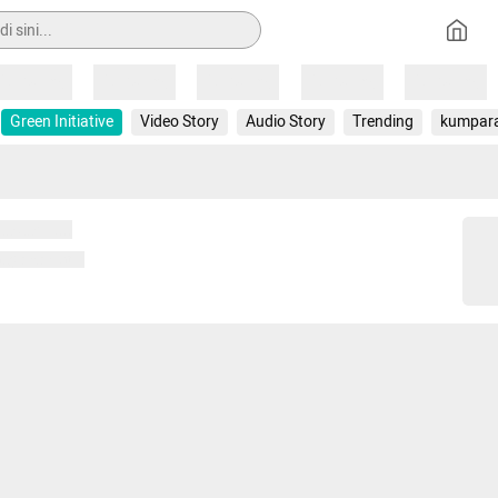
Loading
Loading
Loading
Loading
Loading
Green Initiative
Video Story
Audio Story
Trending
kumpar
 memuat...
ng memuat...