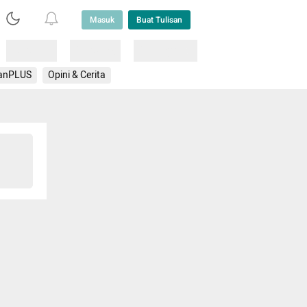
Masuk
Buat Tulisan
Loading
Loading
Lainnya
anPLUS
Opini & Cerita