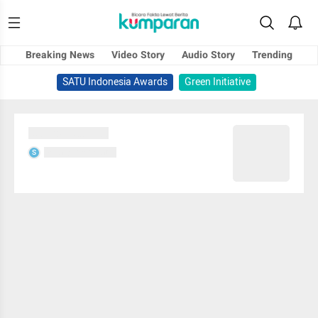
Breaking News
Video Story
Audio Story
Trending
SATU Indonesia Awards
Green Initiative
Sedang memuat...
Sedang memuat...
S