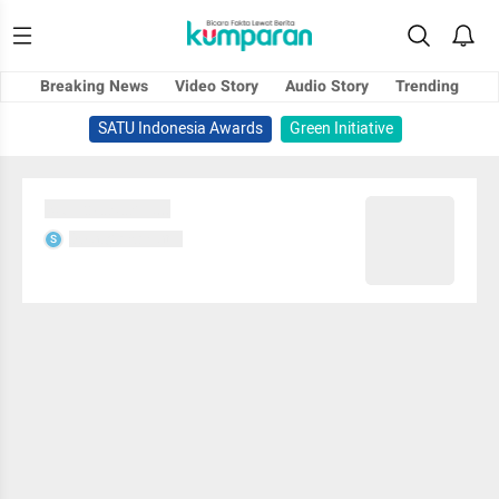
Breaking News
Video Story
Audio Story
Trending
SATU Indonesia Awards
Green Initiative
Sedang memuat...
Sedang memuat...
S