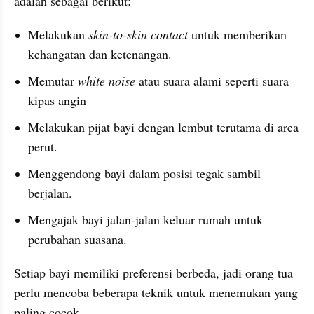
adalah sebagai berikut:
Melakukan 
skin-to-skin contact
 untuk memberikan 
kehangatan dan ketenangan.
Memutar
 white noise
 atau suara alami seperti suara 
kipas angin
Melakukan pijat bayi dengan lembut terutama di area 
perut.
Menggendong bayi dalam posisi tegak sambil 
berjalan.
Mengajak bayi jalan-jalan keluar rumah untuk 
perubahan suasana. 
Setiap bayi memiliki preferensi berbeda, jadi orang tua 
perlu mencoba beberapa teknik untuk menemukan yang 
paling cocok.