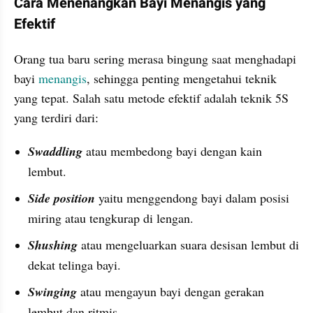
Cara Menenangkan Bayi Menangis yang 
Efektif 
Orang tua baru sering merasa bingung saat menghadapi 
bayi 
menangis
, sehingga penting mengetahui teknik 
yang tepat. Salah satu metode efektif adalah teknik 5S 
yang terdiri dari:
Swaddling 
atau membedong bayi dengan kain 
lembut.
Side position 
yaitu menggendong bayi dalam posisi 
miring atau tengkurap di lengan.
Shushing 
atau mengeluarkan suara desisan lembut di 
dekat telinga bayi.
Swinging 
atau mengayun bayi dengan gerakan 
lembut dan ritmis.