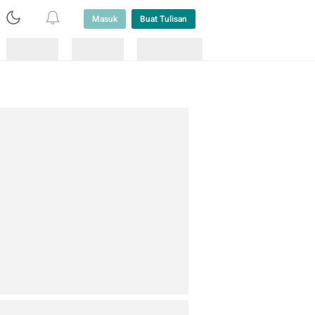
Masuk
Buat Tulisan
Loading
Loading
Lainnya