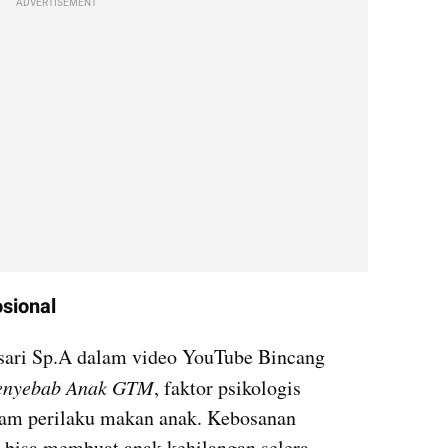
ADVERTISEMENT
osional
ari Sp.A dalam video YouTube Bincang 
enyebab Anak GTM
, faktor psikologis 
am perilaku makan anak. Kebosanan 
a bisa membuat anak kehilangan selera 