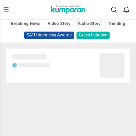
Breaking News
Video Story
Audio Story
Trending
SATU Indonesia Awards
Green Initiative
Sedang memuat...
Sedang memuat...
S