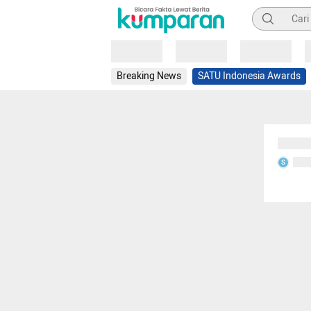
Pencarian
Loading
Loading
Loading
Breaking News
SATU Indonesia Awards
Sedang
Seda
S