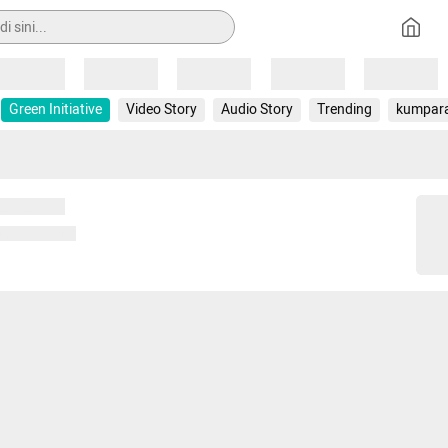
Loading
Loading
Loading
Loading
Loading
Green Initiative
Video Story
Audio Story
Trending
kumpar
 memuat...
ng memuat...