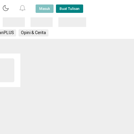
Masuk
Buat Tulisan
Loading
Loading
Lainnya
anPLUS
Opini & Cerita