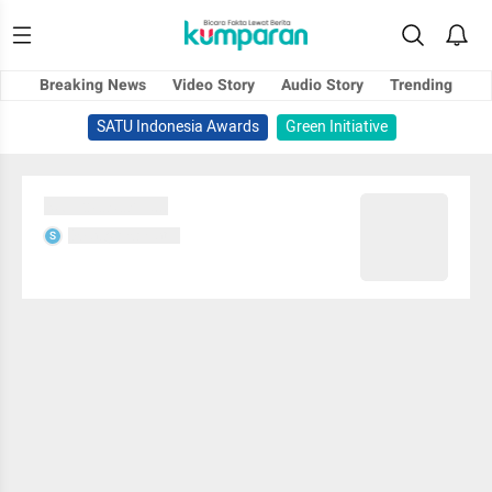
Breaking News
Video Story
Audio Story
Trending
SATU Indonesia Awards
Green Initiative
Sedang memuat...
Sedang memuat...
S