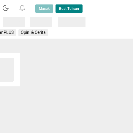
Masuk
Buat Tulisan
Loading
Loading
Lainnya
anPLUS
Opini & Cerita