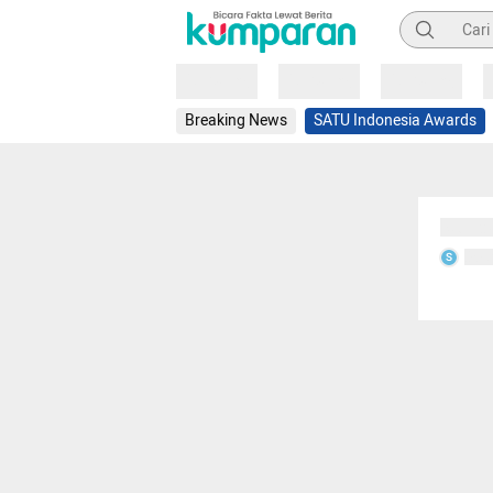
Pencarian
Loading
Loading
Loading
Breaking News
SATU Indonesia Awards
Sedang
Seda
S