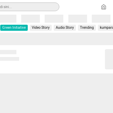
Loading
Loading
Loading
Loading
Loading
Green Initiative
Video Story
Audio Story
Trending
kumpar
 memuat...
ng memuat...