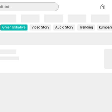
Loading
Loading
Loading
Loading
Loading
Green Initiative
Video Story
Audio Story
Trending
kumpar
 memuat...
ng memuat...