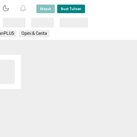
Masuk
Buat Tulisan
Loading
Loading
Lainnya
anPLUS
Opini & Cerita