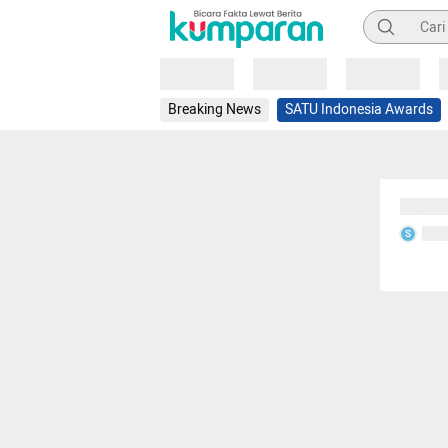
Pencarian
Loading
Loading
Loading
Breaking News
SATU Indonesia Awards
Sedang
Seda
S