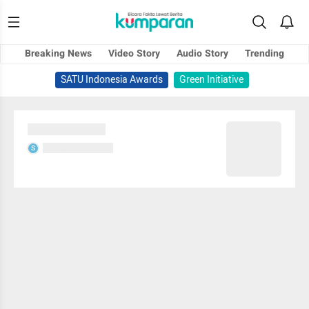
Breaking News
Video Story
Audio Story
Trending
SATU Indonesia Awards
Green Initiative
Sedang memuat...
Sedang memuat...
S