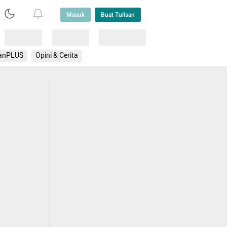
Masuk
Buat Tulisan
Loading
Loading
Lainnya
anPLUS
Opini & Cerita