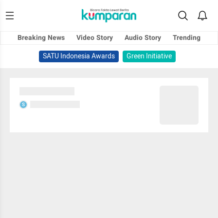
Breaking News
Video Story
Audio Story
Trending
SATU Indonesia Awards
Green Initiative
Sedang memuat...
Sedang memuat...
S