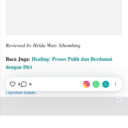
Reviewed by Helda Waty Sihombing
Baca Juga: 
Healing: Proses Pulih dan Berdamai 
dengan Diri
Kesehatan Mental
Islam
Psikologi
0
0
Laporkan tulisan
Tim Editor
Editor Section