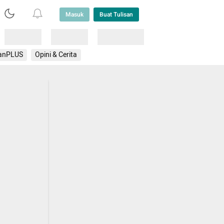
Masuk
Buat Tulisan
Loading
Loading
Lainnya
anPLUS
Opini & Cerita