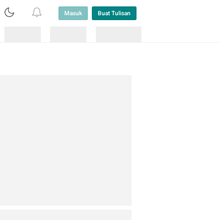
Masuk
Buat Tulisan
Loading
Loading
Lainnya