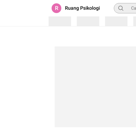
Pencarian
R
Ruang Psikologi
Loading
Loading
Loading