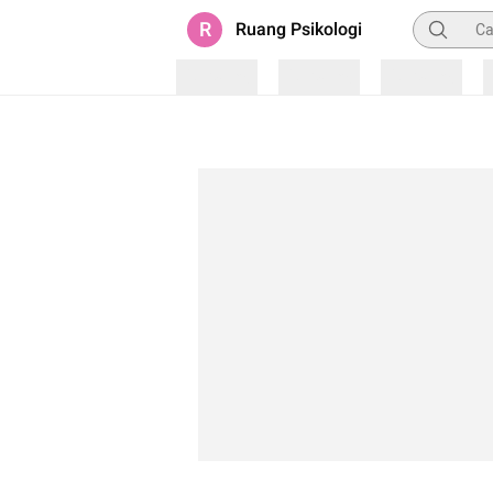
Pencarian
R
Ruang Psikologi
Loading
Loading
Loading