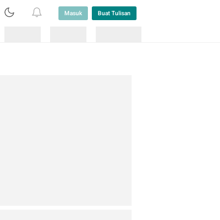
Masuk
Buat Tulisan
Loading
Loading
Lainnya