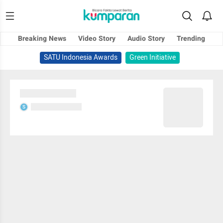
Breaking News
Video Story
Audio Story
Trending
SATU Indonesia Awards
Green Initiative
Sedang memuat...
Sedang memuat...
S