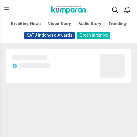
Breaking News
Video Story
Audio Story
Trending
SATU Indonesia Awards
Green Initiative
Sedang memuat...
Sedang memuat...
S