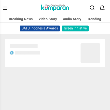
Breaking News
Video Story
Audio Story
Trending
SATU Indonesia Awards
Green Initiative
Sedang memuat...
Sedang memuat...
S