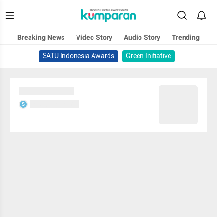
Breaking News
Video Story
Audio Story
Trending
SATU Indonesia Awards
Green Initiative
Sedang memuat...
Sedang memuat...
S