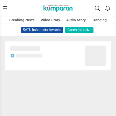
Breaking News
Video Story
Audio Story
Trending
SATU Indonesia Awards
Green Initiative
Sedang memuat...
Sedang memuat...
S