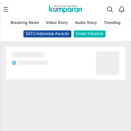
Breaking News
Video Story
Audio Story
Trending
SATU Indonesia Awards
Green Initiative
Sedang memuat...
Sedang memuat...
S