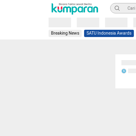
Pencarian
Loading
Loading
Loading
Breaking News
SATU Indonesia Awards
Sedang
Seda
S