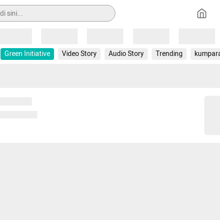
Loading
Loading
Loading
Loading
Loading
Green Initiative
Video Story
Audio Story
Trending
kumpar
 memuat...
ng memuat...