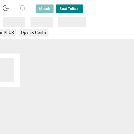
Masuk
Buat Tulisan
Loading
Loading
Lainnya
anPLUS
Opini & Cerita