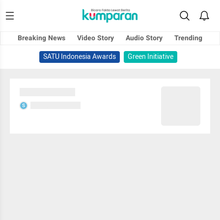
Breaking News
Video Story
Audio Story
Trending
SATU Indonesia Awards
Green Initiative
Sedang memuat...
Sedang memuat...
S